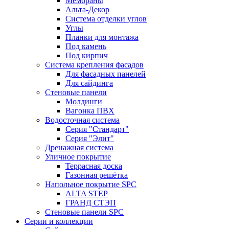
Мембраны
Альта-Декор
Система отделки углов
Углы
Планки для монтажа
Под камень
Под кирпич
Система крепления фасадов
Для фасадных панелей
Для сайдинга
Стеновые панели
Молдинги
Вагонка ПВХ
Водосточная система
Серия "Стандарт"
Серия "Элит"
Дренажная система
Уличное покрытие
Террасная доска
Газонная решётка
Напольное покрытие SPC
ALTA STEP
ГРАНД СТЭП
Стеновые панели SPC
Серии и коллекции