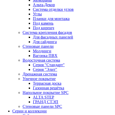
Мембраны
Альта-Декор
Система отделки углов
Углы
Планки для монтажа
Под камень
Под кирпич
Система крепления фасадов
Для фасадных панелей
Для сайдинга
Стеновые панели
Молдинги
Вагонка ПВХ
Водосточная система
Серия "Стандарт"
Серия "Элит"
Дренажная система
Уличное покрытие
Террасная доска
Газонная решётка
Напольное покрытие SPC
ALTA STEP
ГРАНД СТЭП
Стеновые панели SPC
Серии и коллекции