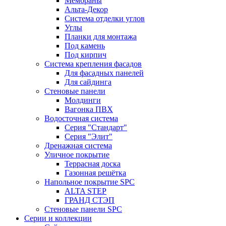
Мембраны
Альта-Декор
Система отделки углов
Углы
Планки для монтажа
Под камень
Под кирпич
Система крепления фасадов
Для фасадных панелей
Для сайдинга
Стеновые панели
Молдинги
Вагонка ПВХ
Водосточная система
Серия "Стандарт"
Серия "Элит"
Дренажная система
Уличное покрытие
Террасная доска
Газонная решётка
Напольное покрытие SPC
ALTA STEP
ГРАНД СТЭП
Стеновые панели SPC
Серии и коллекции