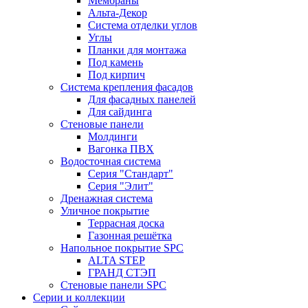
Мембраны
Альта-Декор
Система отделки углов
Углы
Планки для монтажа
Под камень
Под кирпич
Система крепления фасадов
Для фасадных панелей
Для сайдинга
Стеновые панели
Молдинги
Вагонка ПВХ
Водосточная система
Серия "Стандарт"
Серия "Элит"
Дренажная система
Уличное покрытие
Террасная доска
Газонная решётка
Напольное покрытие SPC
ALTA STEP
ГРАНД СТЭП
Стеновые панели SPC
Серии и коллекции