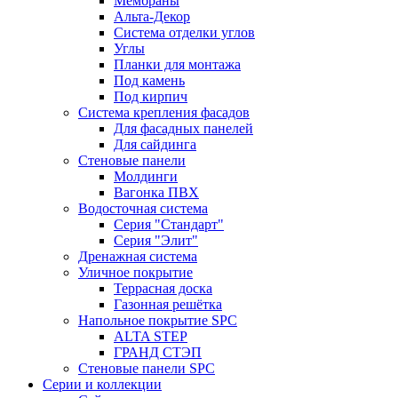
Мембраны
Альта-Декор
Система отделки углов
Углы
Планки для монтажа
Под камень
Под кирпич
Система крепления фасадов
Для фасадных панелей
Для сайдинга
Стеновые панели
Молдинги
Вагонка ПВХ
Водосточная система
Серия "Стандарт"
Серия "Элит"
Дренажная система
Уличное покрытие
Террасная доска
Газонная решётка
Напольное покрытие SPC
ALTA STEP
ГРАНД СТЭП
Стеновые панели SPC
Серии и коллекции