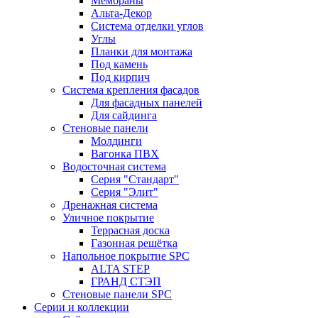
Мембраны
Альта-Декор
Система отделки углов
Углы
Планки для монтажа
Под камень
Под кирпич
Система крепления фасадов
Для фасадных панелей
Для сайдинга
Стеновые панели
Молдинги
Вагонка ПВХ
Водосточная система
Серия "Стандарт"
Серия "Элит"
Дренажная система
Уличное покрытие
Террасная доска
Газонная решётка
Напольное покрытие SPC
ALTA STEP
ГРАНД СТЭП
Стеновые панели SPC
Серии и коллекции