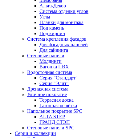
Мембраны
Альта-Декор
Система отделки углов
Углы
Планки для монтажа
Под камень
Под кирпич
Система крепления фасадов
Для фасадных панелей
Для сайдинга
Стеновые панели
Молдинги
Вагонка ПВХ
Водосточная система
Серия "Стандарт"
Серия "Элит"
Дренажная система
Уличное покрытие
Террасная доска
Газонная решётка
Напольное покрытие SPC
ALTA STEP
ГРАНД СТЭП
Стеновые панели SPC
Серии и коллекции