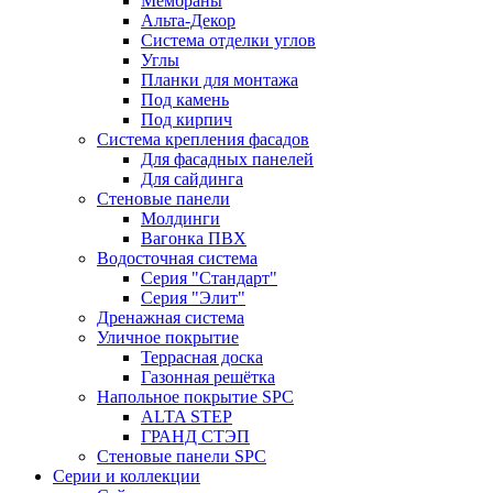
Мембраны
Альта-Декор
Система отделки углов
Углы
Планки для монтажа
Под камень
Под кирпич
Система крепления фасадов
Для фасадных панелей
Для сайдинга
Стеновые панели
Молдинги
Вагонка ПВХ
Водосточная система
Серия "Стандарт"
Серия "Элит"
Дренажная система
Уличное покрытие
Террасная доска
Газонная решётка
Напольное покрытие SPC
ALTA STEP
ГРАНД СТЭП
Стеновые панели SPC
Серии и коллекции