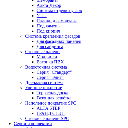
Мембраны
Альта-Декор
Система отделки углов
Углы
Планки для монтажа
Под камень
Под кирпич
Система крепления фасадов
Для фасадных панелей
Для сайдинга
Стеновые панели
Молдинги
Вагонка ПВХ
Водосточная система
Серия "Стандарт"
Серия "Элит"
Дренажная система
Уличное покрытие
Террасная доска
Газонная решётка
Напольное покрытие SPC
ALTA STEP
ГРАНД СТЭП
Стеновые панели SPC
Серии и коллекции