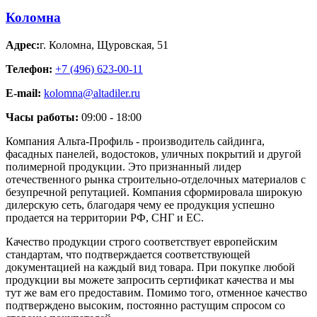
Коломна
Адрес:
г. Коломна
,
Щуровская, 51
Телефон:
+7 (496) 623-00-11
E-mail:
kolomna@altadiler.ru
Часы работы:
09:00 - 18:00
Компания Альта-Профиль - производитель сайдинга,
фасадных панелей, водостоков, уличных покрытий и другой
полимерной продукции. Это признанный лидер
отечественного рынка строительно-отделочных материалов с
безупречной репутацией. Компания сформировала широкую
дилерскую сеть, благодаря чему ее продукция успешно
продается на территории РФ, СНГ и ЕС.
Качество продукции строго соответствует европейским
стандартам, что подтверждается соответствующей
документацией на каждый вид товара. При покупке любой
продукции вы можете запросить сертификат качества и мы
тут же вам его предоставим. Помимо того, отменное качество
подтверждено высоким, постоянно растущим спросом со