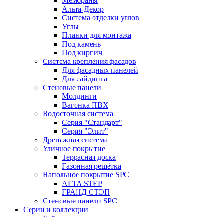
Мембраны
Альта-Декор
Система отделки углов
Углы
Планки для монтажа
Под камень
Под кирпич
Система крепления фасадов
Для фасадных панелей
Для сайдинга
Стеновые панели
Молдинги
Вагонка ПВХ
Водосточная система
Серия "Стандарт"
Серия "Элит"
Дренажная система
Уличное покрытие
Террасная доска
Газонная решётка
Напольное покрытие SPC
ALTA STEP
ГРАНД СТЭП
Стеновые панели SPC
Серии и коллекции