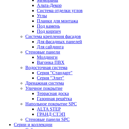
Мембраны
Альта-Декор
Система отделки углов
Углы
Планки для монтажа
Под камень
Под кирпич
Система крепления фасадов
Для фасадных панелей
Для сайдинга
Стеновые панели
Молдинги
Вагонка ПВХ
Водосточная система
Серия "Стандарт"
Серия "Элит"
Дренажная система
Уличное покрытие
Террасная доска
Газонная решётка
Напольное покрытие SPC
ALTA STEP
ГРАНД СТЭП
Стеновые панели SPC
Серии и коллекции