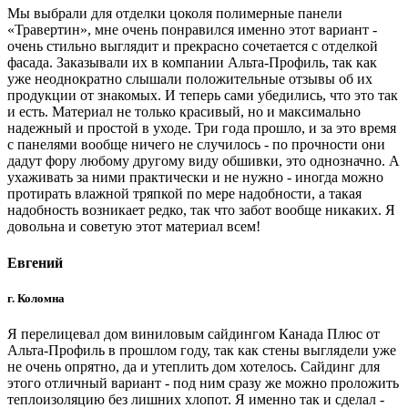
Мы выбрали для отделки цоколя полимерные панели
«Травертин», мне очень понравился именно этот вариант -
очень стильно выглядит и прекрасно сочетается с отделкой
фасада. Заказывали их в компании Альта-Профиль, так как
уже неоднократно слышали положительные отзывы об их
продукции от знакомых. И теперь сами убедились, что это так
и есть. Материал не только красивый, но и максимально
надежный и простой в уходе. Три года прошло, и за это время
с панелями вообще ничего не случилось - по прочности они
дадут фору любому другому виду обшивки, это однозначно. А
ухаживать за ними практически и не нужно - иногда можно
протирать влажной тряпкой по мере надобности, а такая
надобность возникает редко, так что забот вообще никаких. Я
довольна и советую этот материал всем!
Евгений
г. Коломна
Я перелицевал дом виниловым сайдингом Канада Плюс от
Альта-Профиль в прошлом году, так как стены выглядели уже
не очень опрятно, да и утеплить дом хотелось. Сайдинг для
этого отличный вариант - под ним сразу же можно проложить
теплоизоляцию без лишних хлопот. Я именно так и сделал -