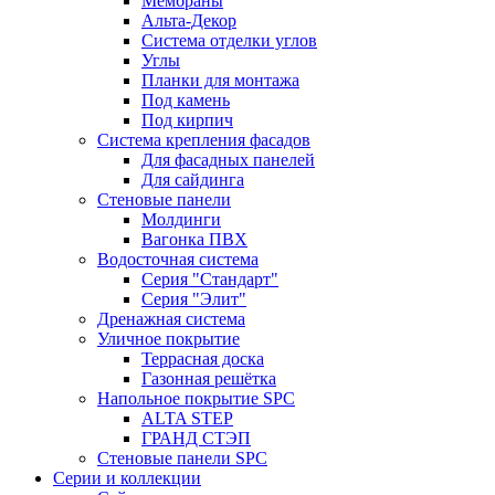
Мембраны
Альта-Декор
Система отделки углов
Углы
Планки для монтажа
Под камень
Под кирпич
Система крепления фасадов
Для фасадных панелей
Для сайдинга
Стеновые панели
Молдинги
Вагонка ПВХ
Водосточная система
Серия "Стандарт"
Серия "Элит"
Дренажная система
Уличное покрытие
Террасная доска
Газонная решётка
Напольное покрытие SPC
ALTA STEP
ГРАНД СТЭП
Стеновые панели SPC
Серии и коллекции