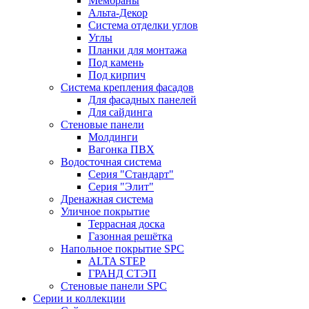
Мембраны
Альта-Декор
Система отделки углов
Углы
Планки для монтажа
Под камень
Под кирпич
Система крепления фасадов
Для фасадных панелей
Для сайдинга
Стеновые панели
Молдинги
Вагонка ПВХ
Водосточная система
Серия "Стандарт"
Серия "Элит"
Дренажная система
Уличное покрытие
Террасная доска
Газонная решётка
Напольное покрытие SPC
ALTA STEP
ГРАНД СТЭП
Стеновые панели SPC
Серии и коллекции