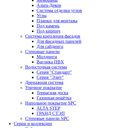
Мембраны
Альта-Декор
Система отделки углов
Углы
Планки для монтажа
Под камень
Под кирпич
Система крепления фасадов
Для фасадных панелей
Для сайдинга
Стеновые панели
Молдинги
Вагонка ПВХ
Водосточная система
Серия "Стандарт"
Серия "Элит"
Дренажная система
Уличное покрытие
Террасная доска
Газонная решётка
Напольное покрытие SPC
ALTA STEP
ГРАНД СТЭП
Стеновые панели SPC
Серии и коллекции