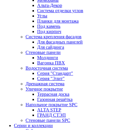
Мембраны
Альта-Декор
Система отделки углов
Углы
Планки для монтажа
Под камень
Под кирпич
Система крепления фасадов
Для фасадных панелей
Для сайдинга
Стеновые панели
Молдинги
Вагонка ПВХ
Водосточная система
Серия "Стандарт"
Серия "Элит"
Дренажная система
Уличное покрытие
Террасная доска
Газонная решётка
Напольное покрытие SPC
ALTA STEP
ГРАНД СТЭП
Стеновые панели SPC
Серии и коллекции