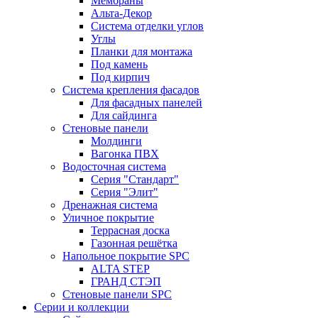
Мембраны
Альта-Декор
Система отделки углов
Углы
Планки для монтажа
Под камень
Под кирпич
Система крепления фасадов
Для фасадных панелей
Для сайдинга
Стеновые панели
Молдинги
Вагонка ПВХ
Водосточная система
Серия "Стандарт"
Серия "Элит"
Дренажная система
Уличное покрытие
Террасная доска
Газонная решётка
Напольное покрытие SPC
ALTA STEP
ГРАНД СТЭП
Стеновые панели SPC
Серии и коллекции