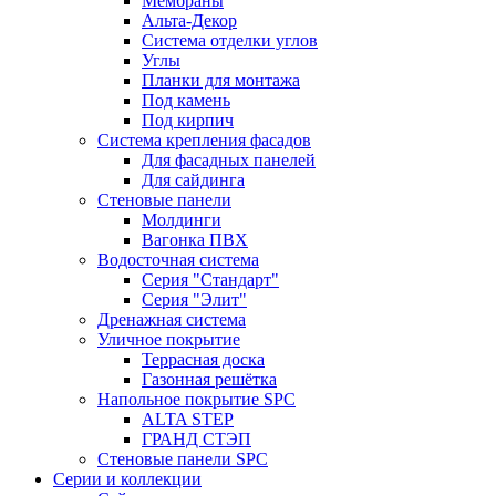
Мембраны
Альта-Декор
Система отделки углов
Углы
Планки для монтажа
Под камень
Под кирпич
Система крепления фасадов
Для фасадных панелей
Для сайдинга
Стеновые панели
Молдинги
Вагонка ПВХ
Водосточная система
Серия "Стандарт"
Серия "Элит"
Дренажная система
Уличное покрытие
Террасная доска
Газонная решётка
Напольное покрытие SPC
ALTA STEP
ГРАНД СТЭП
Стеновые панели SPC
Серии и коллекции