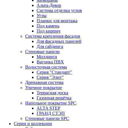
Мембраны
Альта-Декор
Система отделки углов
Углы
Планки для монтажа
Под камень
Под кирпич
Система крепления фасадов
Для фасадных панелей
Для сайдинга
Стеновые панели
Молдинги
Вагонка ПВХ
Водосточная система
Серия "Стандарт"
Серия "Элит"
Дренажная система
Уличное покрытие
Террасная доска
Газонная решётка
Напольное покрытие SPC
ALTA STEP
ГРАНД СТЭП
Стеновые панели SPC
Серии и коллекции