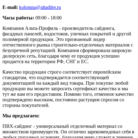
E-mail:
kolomna@altadiler.ru
Часы работы:
09:00 - 18:00
Компания Альта-Профиль - производитель сайдинга,
фасадных панелей, водостоков, уличных покрытий и другой
полимерной продукции. Это признанный лидер
отечественного рынка строительно-отделочных материалов с
безупречной репутацией. Компания сформировала широкую
дилерскую сеть, благодаря чему ее продукция успешно
продается на территории РФ, СНГ и ЕС.
Качество продукции строго соответствует европейским
стандартам, что подтверждается соответствующей
документацией на каждый вид товара. При покупке любой
продукции вы можете запросить сертификат качества и мы
тут же вам его предоставим. Помимо того, отменное качество
подтверждено высоким, постоянно растущим спросом со
стороны покупателей.
Мы предлагаем:
ПВХ-сайдинг - универсальный отделочный материал со
множеством преимуществ. Он отлично зарекомендовал себя в
любых погодных условиях, благодаря чему служит в течение