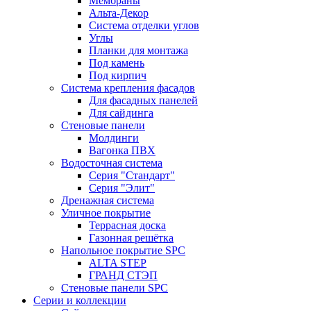
Мембраны
Альта-Декор
Система отделки углов
Углы
Планки для монтажа
Под камень
Под кирпич
Система крепления фасадов
Для фасадных панелей
Для сайдинга
Стеновые панели
Молдинги
Вагонка ПВХ
Водосточная система
Серия "Стандарт"
Серия "Элит"
Дренажная система
Уличное покрытие
Террасная доска
Газонная решётка
Напольное покрытие SPC
ALTA STEP
ГРАНД СТЭП
Стеновые панели SPC
Серии и коллекции