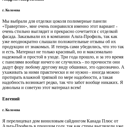
г. Коломна
Мы выбрали для отделки цоколя полимерные панели
«Травертин», мне очень понравился именно этот вариант -
очень стильно выглядит и прекрасно сочетается с отделкой
фасада. Заказывали их в компании Альта-Профиль, так как
уже неоднократно слышали положительные отзывы об их
продукции от знакомых. И теперь сами убедились, что это так
и есть. Материал не только красивый, но и максимально
надежный и простой в уходе. Три года прошло, и за это время
с панелями вообще ничего не случилось - по прочности они
дадут фору любому другому виду обшивки, это однозначно. А
ухаживать за ними практически и не нужно - иногда можно
протирать влажной тряпкой по мере надобности, а такая
надобность возникает редко, так что забот вообще никаких. Я
довольна и советую этот материал всем!
Евгений
г. Коломна
Я перелицевал дом виниловым сайдингом Канада Плюс от
Альта-Профиль в прошлом году, так как стены выглядели уже