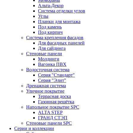
Мембраны
Альта-Декор
Система отделки углов
Углы
Планки для монтажа
Под камень
Под кирпич
Система крепления фасадов
Для фасадных панелей
Для сайдинга
Стеновые панели
Молдинги
Вагонка ПВХ
Водосточная система
Серия "Стандарт"
Серия "Элит"
Дренажная система
Уличное покрытие
Террасная доска
Газонная решётка
Напольное покрытие SPC
ALTA STEP
ГРАНД СТЭП
Стеновые панели SPC
Серии и коллекции