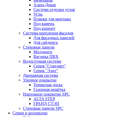
Мембраны
Альта-Декор
Система отделки углов
Углы
Планки для монтажа
Под камень
Под кирпич
Система крепления фасадов
Для фасадных панелей
Для сайдинга
Стеновые панели
Молдинги
Вагонка ПВХ
Водосточная система
Серия "Стандарт"
Серия "Элит"
Дренажная система
Уличное покрытие
Террасная доска
Газонная решётка
Напольное покрытие SPC
ALTA STEP
ГРАНД СТЭП
Стеновые панели SPC
Серии и коллекции