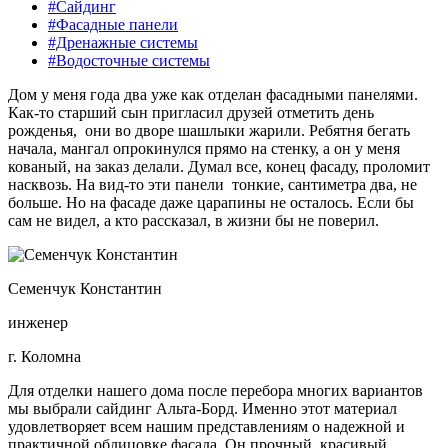
#Сайдинг
#Фасадные панели
#Дренажные системы
#Водосточные системы
Дом у меня года два уже как отделан фасадными панелями.
Как-то старший сын пригласил друзей отметить день
рожденья, они во дворе шашлыки жарили. Ребятня бегать
начала, мангал опрокинулся прямо на стенку, а он у меня
кованый, на заказ делали. Думал все, конец фасаду, проломит
насквозь. На вид-то эти панели тонкие, сантиметра два, не
больше. Но на фасаде даже царапины не осталось. Если бы
сам не видел, а кто рассказал, в жизни бы не поверил.
Семенчук Константин
инженер
г. Коломна
Для отделки нашего дома после перебора многих вариантов
мы выбрали сайдинг Альта-Борд. Именно этот материал
удовлетворяет всем нашим представлениям о надежной и
практичной облицовке фасада. Он прочный, красивый,